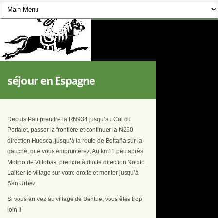
CHEVAUCHÉE PYRÉNÉE
séjour en Espagne
Depuis Pau prendre la RN934 jusqu’au Col du
Portalet, passer la frontière et continuer la N260
direction Huesca, jusqu’à la route de Boltaña sur la
gauche, que vous emprunterez. Au km11 peu après
Molino de Villobas, prendre à droite direction Nocito.
Laiiser le village sur votre droite et monter jusqu’à
San Urbez.
Si vous arrivez au village de Bentue, vous êtes trop
loin!!!