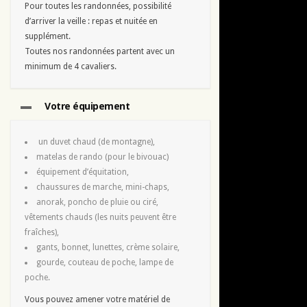
Pour toutes les randonnées, possibilité
d’arriver la veille : repas et nuitée en
supplément.
Toutes nos randonnées partent avec un
minimum de 4 cavaliers.
Votre équipement
un duvet chaud (de montagne),
matelas de rando (pour le bivouac)
équipement d’équitation,
chaussures de marche, mini-chaps,
anorak, poncho de pluie ou ciré,
vêtements chauds (les nuits peuvent être
fraîches),
gants, bonnet, lunettes, crème solaire,
gourde, couteau de poche, lampe de
poche.
Vous pouvez amener votre matériel de