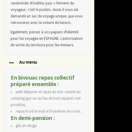
randonnée. N’oubliez pas: « l’ennemi du
voyageur, c’est le poids!». Aussi il vous est
demandé un sac de voyage unique, que vous
retrouverez avec la voiture de liaison.
Egalement, pensez à vos papiers d’identité
pour les voyages en ESPAGNE. L’autorisation
de sortie du territoire pour les mineurs
Au menu
En bivouac repas collectif
préparé ensemble :
petit déjeuner et repas du soir cuisiné au
camping gaz ou au feu de bois (quand c’est
possible),
repas froid le midi et friandises de route…
En demi-pension :
gîte et refuge.