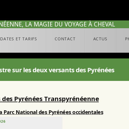
NÉENNE, LA MAGIE DU VOYAGE À CHEVAL
DATES ET TARIFS
CONTACT
ACTUS
P
estre sur les deux versants des Pyrénées
s des Pyrénées
Transpyrénéenne
a Parc National des Pyrénées
occidentales
026