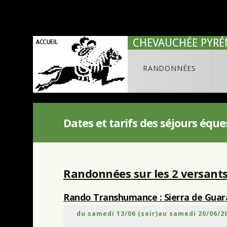
CHEVAUCHÉE PYRÉ
RANDONNÉES
Dates et tarifs des séjours équ
Randonnées sur les 2 versant
Rando Transhumance : Sierra de Guar
du samedi 13/06 (soir)au samedi 20/06/2