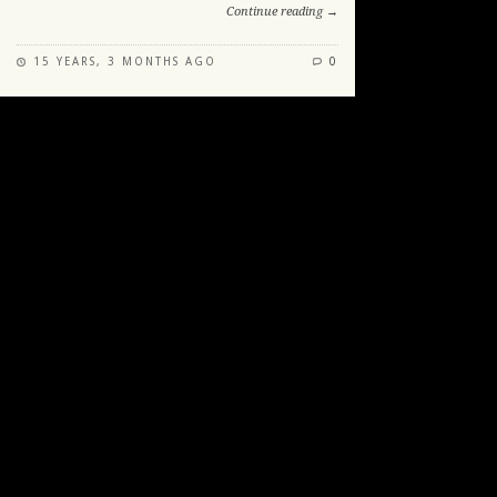
Continue reading →
15 YEARS, 3 MONTHS AGO
0