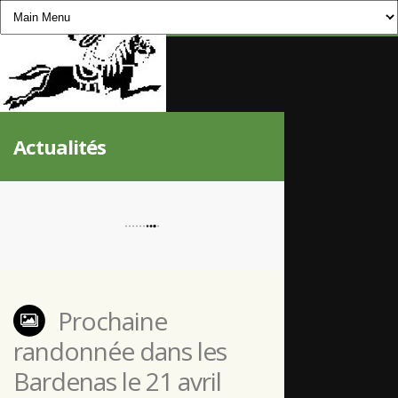
CHEVAUCHÉE PYRÉNÉENNE
Actualités
Prochaine
randonnée dans les
Bardenas le 21 avril