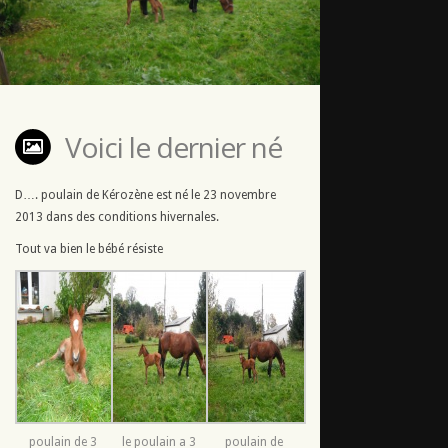
Voici le dernier né
D…. poulain de Kérozène est né le 23 novembre
2013 dans des conditions hivernales.
Tout va bien le bébé résiste
poulain de 3
le poulain a 3
poulain de