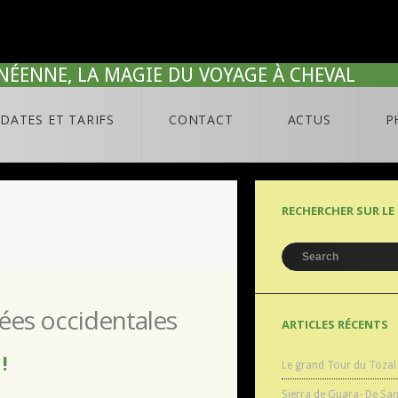
NÉENNE, LA MAGIE DU VOYAGE À CHEVAL
DATES ET TARIFS
CONTACT
ACTUS
P
RECHERCHER SUR LE 
ées occidentales
ARTICLES RÉCENTS
!
Le grand Tour du Tozal
Sierra de Guara- De Sa