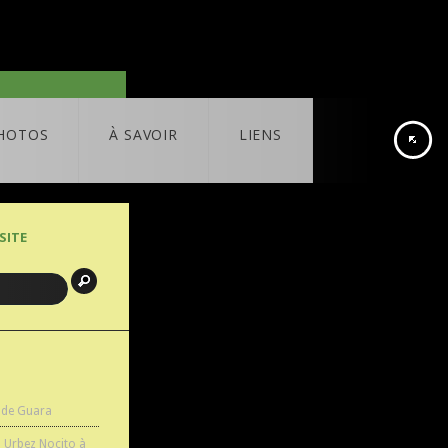
HOTOS
À SAVOIR
LIENS
SITE
 de Guara
n Urbez Nocito à