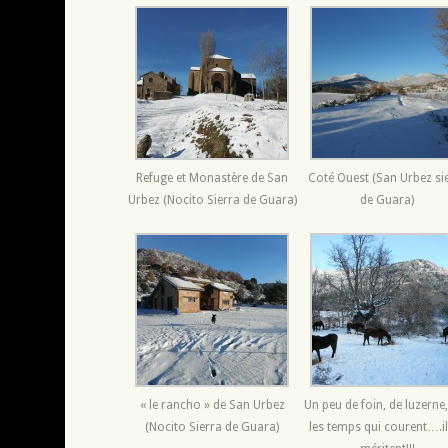
Refuge et Monastère de San
Coté Ouest (San Urbez si
Urbez (Nocito Sierra de Guara)
de Guara)
« le rancho » de San Urbez
Un peu de foin, de luzerne
(Nocito Sierra de Guara)
les temps qui courent….il