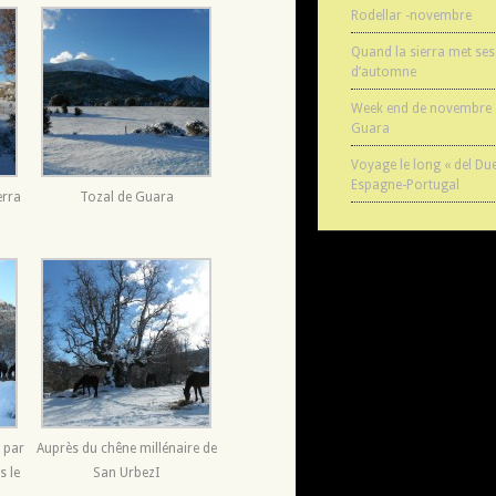
Rodellar -novembre
Quand la sierra met ses
d’automne
Week end de novembre e
Guara
Voyage le long « del Du
Espagne-Portugal
erra
Tozal de Guara
, par
Auprès du chêne millénaire de
s le
San UrbezI