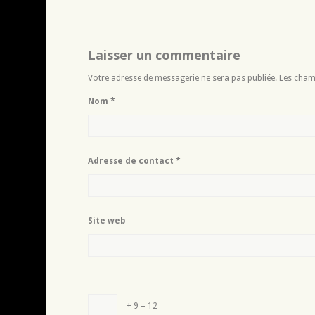
Laisser un commentaire
Votre adresse de messagerie ne sera pas publiée. Les cham
Nom
*
Adresse de contact
*
Site web
+ 9 = 12