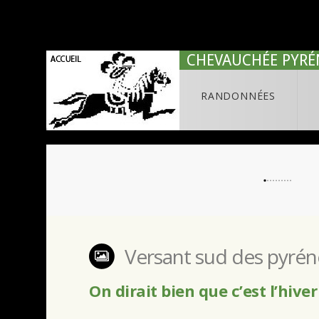
CHEVAUCHÉE PYRÉ
RANDONNÉES
Versant sud des pyrén
On dirait bien que c’est l’hiver 