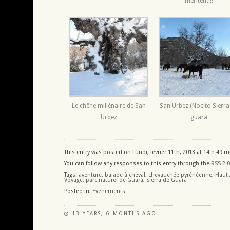
méritent!!!
Le chêne millénaire de San
San Urbez (Nocito Sierra
Urbez
guara
This entry was posted on Lundi, février 11th, 2013 at 14 h 49 m
You can follow any responses to this entry through the
RSS 2.0
Tags:
aventure
,
balade à cheval
,
chevauchée pyrénéenne
,
Haut
Voyage
,
parc naturel de Guara
,
Sierra de Guara
Posted in:
Evènements
13 YEARS, 6 MONTHS AGO