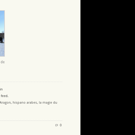
 de
in
feed.
 Aragon
,
hispano arabes
,
la magie du
0