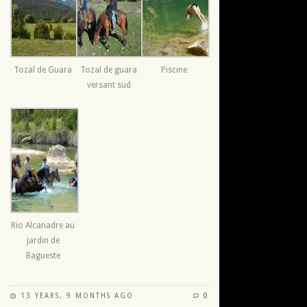
Tozal de Guara
Tozal de guara
Piscine
versant sud
Rio Alcanadre au
jardin de
Bagueste
13 YEARS, 9 MONTHS AGO
0