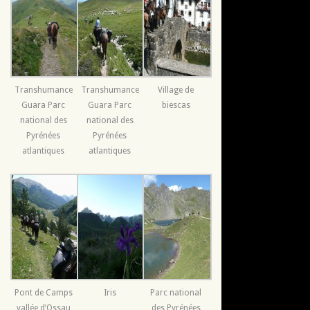
Transhumance
Transhumance
Village de
Guara Parc
Guara Parc
biescas
national des
national des
Pyrénées
Pyrénées
atlantiques
atlantiques
Pont de Camps
Iris
Parc national
vallée d’Ossau
des Pyrénées