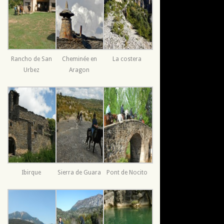
Rancho de San
Cheminée en
La costera
Urbez
Aragon
Ibirque
Sierra de Guara
Pont de Nocito