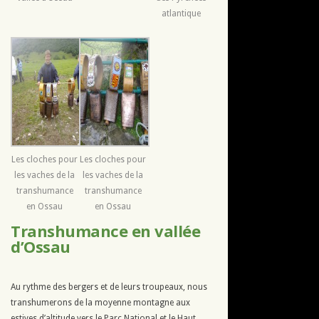
atlantique
Les cloches pour
Les cloches pour
les vaches de la
les vaches de la
transhumance
transhumance
en Ossau
en Ossau
Transhumance en vallée
d’Ossau
Au rythme des bergers et de leurs troupeaux, nous
transhumerons de la moyenne montagne aux
estives d’altitude vers le Parc National et le Haut