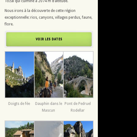
Tozal qui culmine à 2074 m d’altitude.
Nous irons à la découverte de cette région
exceptionnelle: rios, canyons, villages perdus, faune,
flore.
VOIR LES DATES
Doigts de fée
Dauphin dans le
Pont de Pedruel
Mascun
Rodellar