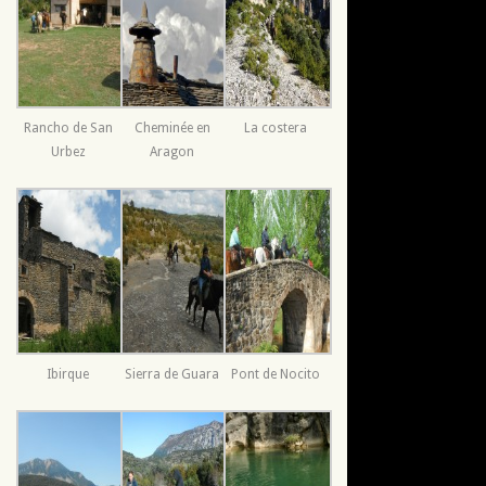
Rancho de San
Cheminée en
La costera
Urbez
Aragon
Ibirque
Sierra de Guara
Pont de Nocito