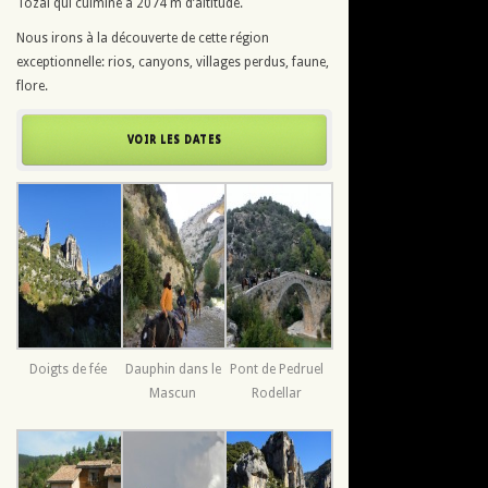
Tozal qui culmine à 2074 m d’altitude.
Nous irons à la découverte de cette région
exceptionnelle: rios, canyons, villages perdus, faune,
flore.
VOIR LES DATES
Doigts de fée
Dauphin dans le
Pont de Pedruel
Mascun
Rodellar