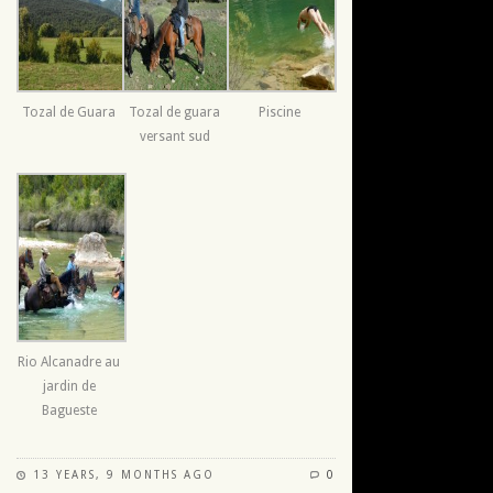
Tozal de Guara
Tozal de guara
Piscine
versant sud
Rio Alcanadre au
jardin de
Bagueste
13 YEARS, 9 MONTHS AGO
0