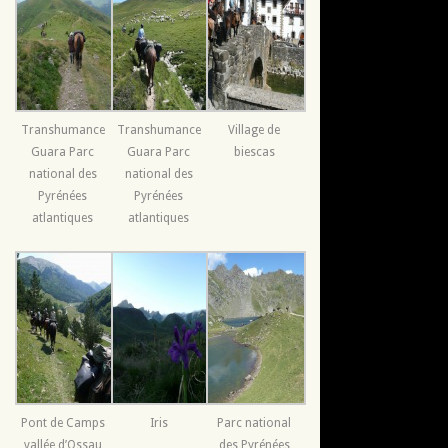
Transhumance
Transhumance
Village de
Guara Parc
Guara Parc
biescas
national des
national des
Pyrénées
Pyrénées
atlantiques
atlantiques
Pont de Camps
Iris
Parc national
vallée d’Ossau
des Pyrénées