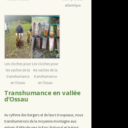
atlantique
Les cloches pour
Les cloches pour
les vaches de la
les vaches de la
transhumance
transhumance
en Ossau
en Ossau
Transhumance en vallée
d’Ossau
Au rythme des bergers et de leurs troupeaux, nous
transhumerons de la moyenne montagne aux
estives d’altitude vers le Parc National et le Haut