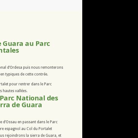
e Guara au Parc
entales
tional d’Ordesa puis nous remonterons
ien typiques de cette contrée.
talet pour rentrer dans le Parc
s hautes vallées.
Parc National des
erra de Guara
e d’Ossau en passant dans le Parc
ère espagnol au Col du Portalet
us rejoindrons la sierra de Guara, et