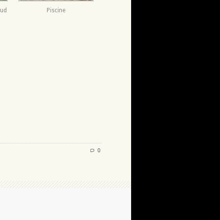
sud
Piscine
0