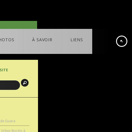
HOTOS
À SAVOIR
LIENS
SITE
 de Guara
n Urbez Nocito à