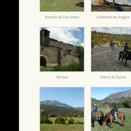
Rancho de San Urbez
Cheminée en Aragon
Ibirque
Sierra de Guara