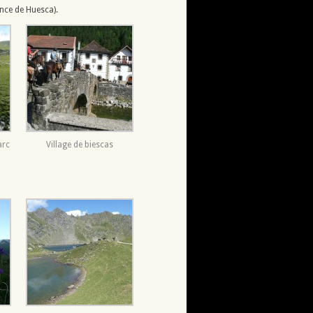
ince de Huesca).
arc
Village de biescas