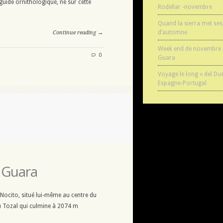
 guide ornithologique, né sur cette
Rodellar -novembre
Quand la sierra met ses
d’automne
Continue reading →
Week end de novembre e
0
Guara
Voyage le long « del Du
Espagne-Portugal
 Guara
 Nocito, situé lui-même au centre du
du Tozal qui culmine à 2074 m