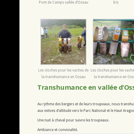
Pont de Camps vallée d’Ossau
Iris
Les cloches pour les vaches de
Les cloches pour les vach
la transhumance en Ossau
la transhumance en Os
Transhumance en vallée d’Os
Au rythme des bergers et de leurs troupeaux, nous tran
aux estives d’altitude vers le Parc National et le Haut Arago
Une nuit à cheval pour suivre les troupeaux.
Ambiance et convivialité.