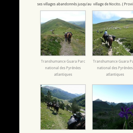
ses villages abandonnés jusqu’au village de Nocito. ( Prov
Transhumance Guara Parc
Transhumance Guara P
national des Pyrénées
national des Pyrénées
atlantiques
atlantiques