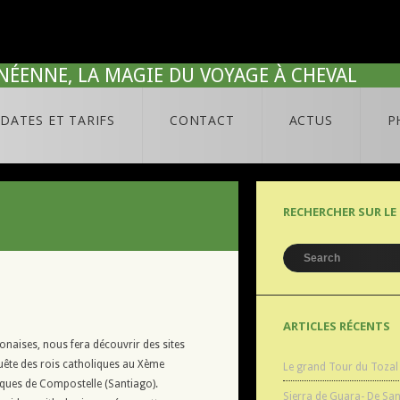
NÉENNE, LA MAGIE DU VOYAGE À CHEVAL
DATES ET TARIFS
CONTACT
ACTUS
P
RECHERCHER SUR LE 
ARTICLES RÉCENTS
naises, nous fera découvrir des sites
quête des rois catholiques au Xème
Le grand Tour du Tozal
acques de Compostelle (Santiago).
Sierra de Guara- De Sa