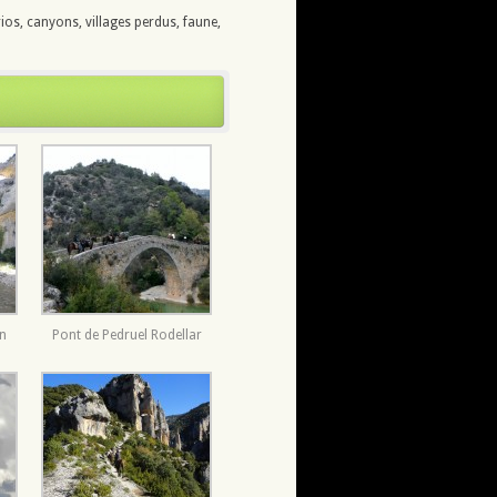
ios, canyons, villages perdus, faune,
un
Pont de Pedruel Rodellar