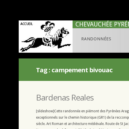
CHEVAUCHÉE PYRÉ
RANDONNÉES
Tag :
campement bivouac
Bardenas Reales
[slideshow]Cette randonnée en piémont des Pyrénées Arago
exceptionnels sur le chemin historique (GR1) de la reccon
siècle. Art Roman et architecture médiévale. Route de St J