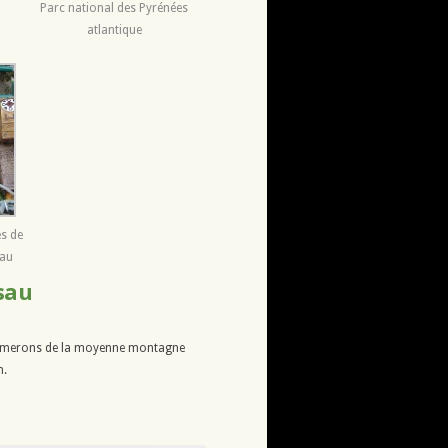
Parc national des Pyrénées
atlantique
es de
sau
sau
shumerons de la moyenne montagne
n.