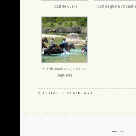
Tozal de Guara
Tozal de guara versant 
Rio Alcanadre au jardin de
Bagueste
13 YEARS, 8 MONTHS AGO