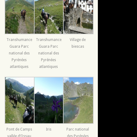
Transhumance
Transhumance
Village de
Guara Parc
Guara Parc
biescas
national des
national des
Pyrénées
Pyrénées
atlantiques
atlantiques
Pont de Camps
Iris
Parc national
vallée d’Ossau
des Pyrénées