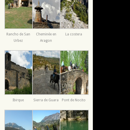
Rancho de San
Cheminée en
La costera
Urbez
Aragon
Ibirque
Sierra de Guara
Pont de Nocito