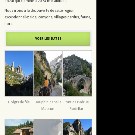
Tozal qui culmine à 2074 m d’altitude.
Nous irons à la découverte de cette région
exceptionnelle: rios, canyons, villages perdus, faune,
flore.
VOIR LES DATES
Doigts de fée
Dauphin dans le
Pont de Pedruel
Mascun
Rodellar