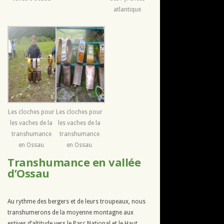
atlantique
Les cloches pour
Les cloches pour
les vaches de la
les vaches de la
transhumance
transhumance
en Ossau
en Ossau
Transhumance en vallée
d’Ossau
Au rythme des bergers et de leurs troupeaux, nous
transhumerons de la moyenne montagne aux
estives d’altitude vers le Parc National et le Haut