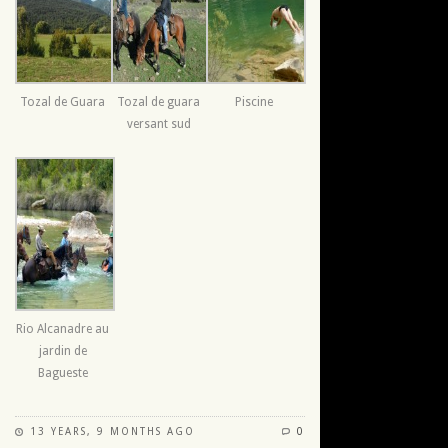
Tozal de Guara
Tozal de guara
Piscine
versant sud
Rio Alcanadre au
jardin de
Bagueste
13 YEARS, 9 MONTHS AGO
0