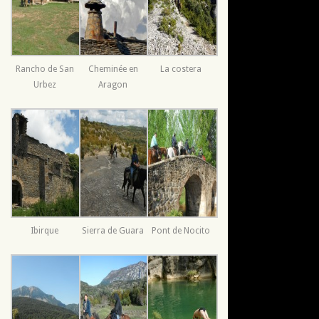
Rancho de San
Cheminée en
La costera
Urbez
Aragon
Ibirque
Sierra de Guara
Pont de Nocito