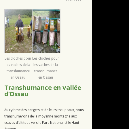
Les cloches pour
Les cloches pour
les vaches de la
les vaches de la
transhumance
transhumance
en Ossau
en Ossau
Transhumance en vallée
d’Ossau
Au rythme des bergers et de leurs troupeaux, nous
transhumerons de la moyenne montagne aux
estives d’altitude vers le Parc National et le Haut
Aragon.