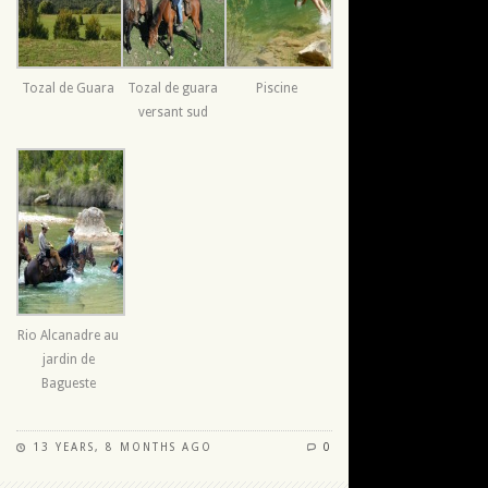
Tozal de Guara
Tozal de guara
Piscine
versant sud
Rio Alcanadre au
jardin de
Bagueste
13 YEARS, 8 MONTHS AGO
0