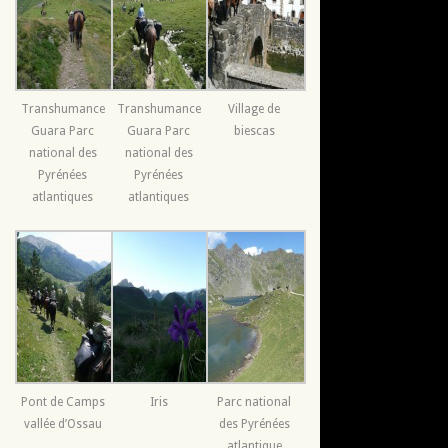
Transhumance
Transhumance
Village de
Guara Parc
Guara Parc
biescas
national des
national des
Pyrénées
Pyrénées
atlantiques
atlantiques
Pont de Camps
Iris
Parc national
vallée d’Ossau
des Pyrénées
atlantique