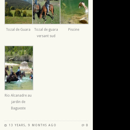
Tozal de Guara
Tozal de guara
Piscine
versant sud
Rio Alcanadre au
jardin de
Bagueste
13 YEARS, 9 MONTHS AGO
0