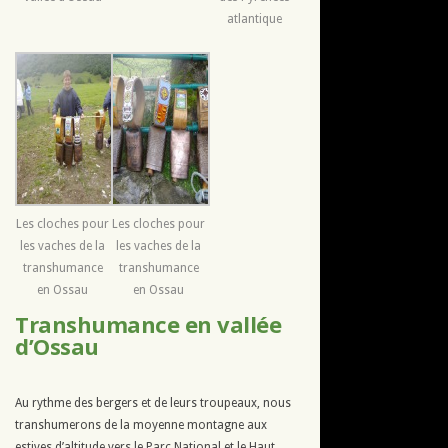
atlantique
Les cloches pour
Les cloches pour
les vaches de la
les vaches de la
transhumance
transhumance
en Ossau
en Ossau
Transhumance en vallée
d’Ossau
Au rythme des bergers et de leurs troupeaux, nous
transhumerons de la moyenne montagne aux
estives d’altitude vers le Parc National et le Haut