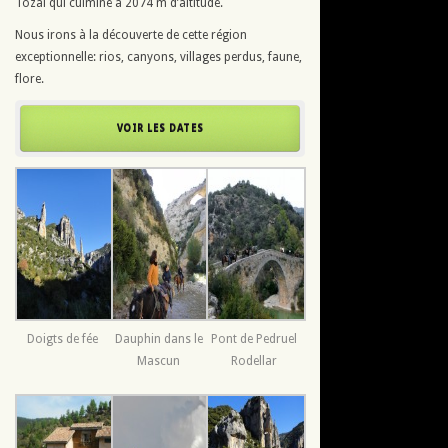
Tozal qui culmine à 2074 m d’altitude.
Nous irons à la découverte de cette région
exceptionnelle: rios, canyons, villages perdus, faune,
flore.
VOIR LES DATES
Doigts de fée
Dauphin dans le
Pont de Pedruel
Mascun
Rodellar