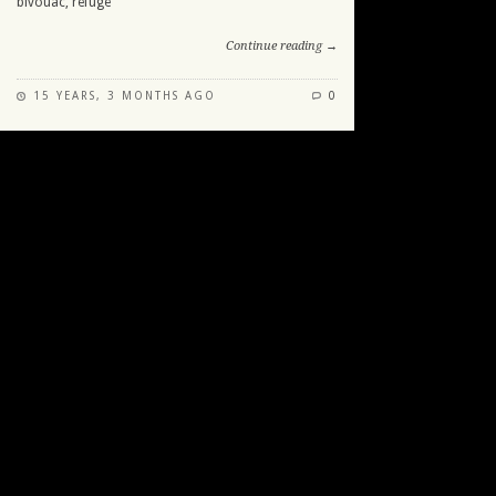
bivouac, refuge
Continue reading →
15 YEARS, 3 MONTHS AGO
0