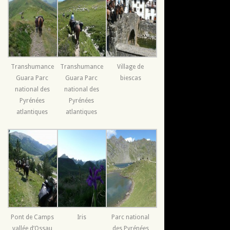
Transhumance
Transhumance
Village de
Guara Parc
Guara Parc
biescas
national des
national des
Pyrénées
Pyrénées
atlantiques
atlantiques
Pont de Camps
Iris
Parc national
vallée d’Ossau
des Pyrénées