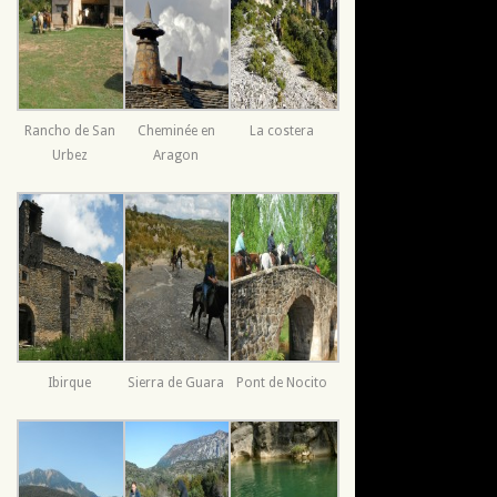
Rancho de San
Cheminée en
La costera
Urbez
Aragon
Ibirque
Sierra de Guara
Pont de Nocito