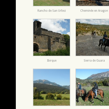
Rancho de San Urbez
Cheminée en Aragon
Ibirque
Sierra de Guara