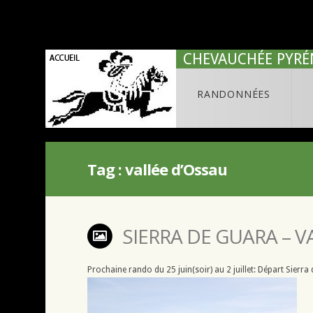
CHEVAUCHÉE PYRÉ
RANDONNÉES
Tag :
vallée d’Ossau
SIERRA DE GUARA – V
Prochaine rando du 25 juin(soir) au 2 juillet: Départ Sierr