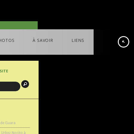
HOTOS
À SAVOIR
LIENS
SITE
 de Guara
n Urbez Nocito à