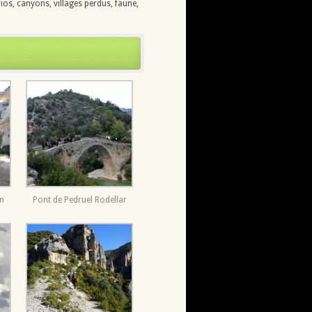
ios, canyons, villages perdus, faune,
un
Pont de Pedruel Rodellar