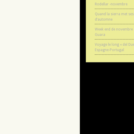
Rodellar -novembre
Quand la sierra met ses
d’automne
Week end de novembre e
Guara
Voyage le long « del Du
Espagne-Portugal