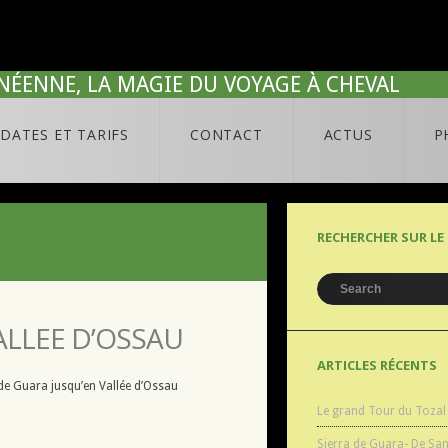
NÉENNE, LA MAGIE DU VOYAGE À CHEVAL
DATES ET TARIFS
CONTACT
ACTUS
P
RECHERCHER SUR LE 
ALLEE D’OSSAU
ARTICLES RÉCENTS
a de Guara jusqu’en Vallée d’Ossau
Le grand Tour du Tozal
Sierra de Guara- De Sa