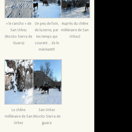
« le rancho » de
Un peu de foin,
Auprès du chêne
San Urbez
de luzerne, par
millénaire de San
(Nocito Sierra de
les temps qui
UrbezI
Guara)
courent….ils le
méritent!!!
Le chêne
San Urbez
millénaire de San
(Nocito Sierra de
Urbez
guara