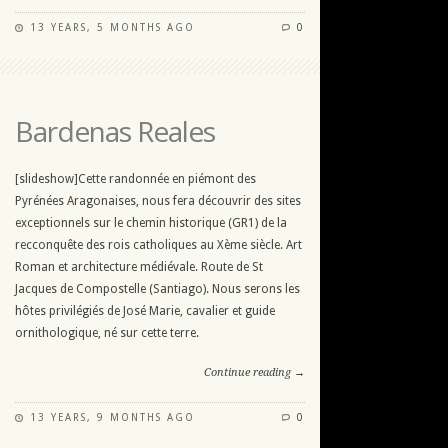
13 YEARS, 5 MONTHS AGO
0
Bardenas Reales
[slideshow]Cette randonnée en piémont des
Pyrénées Aragonaises, nous fera découvrir des sites
exceptionnels sur le chemin historique (GR1) de la
recconquête des rois catholiques au Xème siècle. Art
Roman et architecture médiévale. Route de St
Jacques de Compostelle (Santiago). Nous serons les
hôtes privilégiés de José Marie, cavalier et guide
ornithologique, né sur cette terre.
Continue reading →
13 YEARS, 9 MONTHS AGO
0