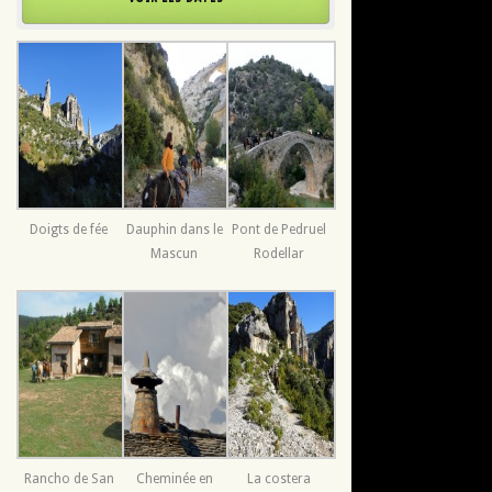
Doigts de fée
Dauphin dans le
Pont de Pedruel
Mascun
Rodellar
Rancho de San
Cheminée en
La costera