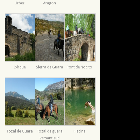
Urbez
Aragon
Ibirque
Sierra de Guara
Pont de Nocito
Tozal de Guara
Tozal de guara
Piscine
versant sud