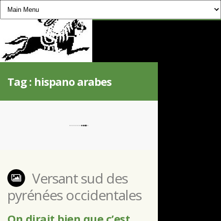
CHEVAUCHÉE PYRÉNÉENNE
Tag :
hispano arabes
Versant sud des
pyrénées occidentales
On dirait bien que c’est