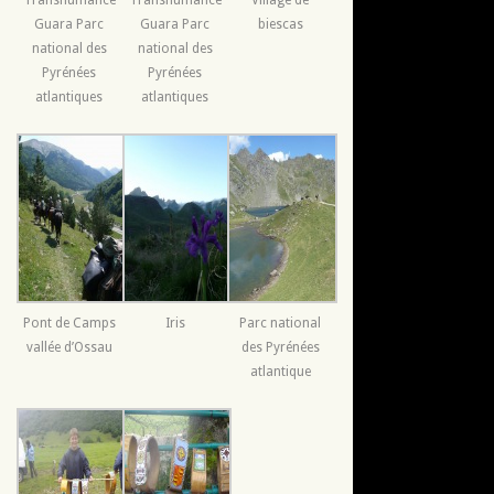
Transhumance
Transhumance
Village de
Guara Parc
Guara Parc
biescas
national des
national des
Pyrénées
Pyrénées
atlantiques
atlantiques
Pont de Camps
Iris
Parc national
vallée d’Ossau
des Pyrénées
atlantique