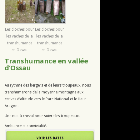
Les cloches pour
Les cloches pour
les vaches de la
les vaches de la
transhumance
transhumance
en Ossau
en Ossau
Transhumance en vallée
d’Ossau
Au rythme des bergers et de leurs troupeaux, nous
transhumerons de la moyenne montagne aux
estives d’altitude vers le Parc National et le Haut
Aragon.
Une nuit à cheval pour suivre les troupeaux.
Ambiance et convivialité.
VOIR LES DATES