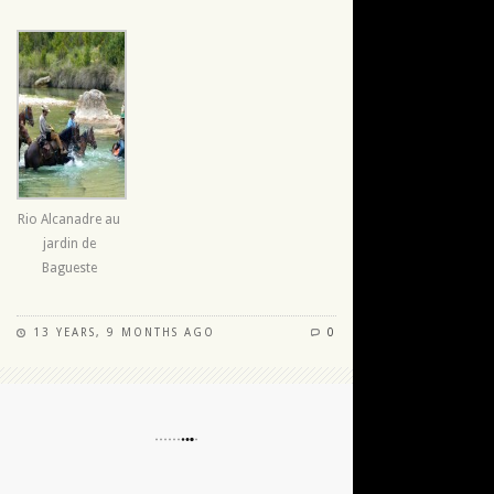
Rio Alcanadre au
jardin de
Bagueste
13 YEARS, 9 MONTHS AGO
0