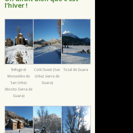
l’hiver !
Refuge et
Coté Ouest (San
Tozal de Guara
Monastère de
Urbez sierra de
San Urbez
Guara)
(Nocito Sierra de
Guara)