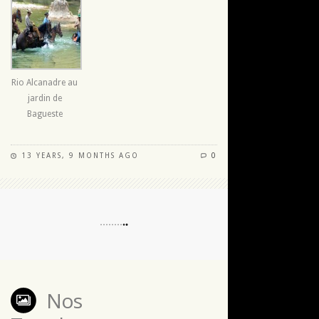
Rio Alcanadre au
jardin de
Bagueste
13 YEARS, 9 MONTHS AGO
0
Nos