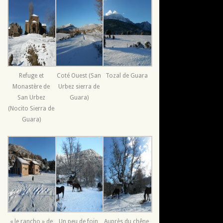
Refuge et
Coté Ouest (San
Tozal de Guara
Monastère de
Urbez sierra de
San Urbez
Guara)
(Nocito Sierra de
Guara)
« le rancho » de
Un peu de foin,
Auprès du chêne