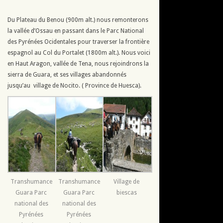
Du Plateau du Benou (900m alt.) nous remonterons
la vallée d’Ossau en passant dans le Parc National
des Pyrénées Ocidentales pour traverser la frontière
espagnol au Col du Portalet (1800m alt.). Nous voici
en Haut Aragon, vallée de Tena, nous rejoindrons la
sierra de Guara, et ses villages abandonnés
jusqu’au village de Nocito. ( Province de Huesca).
Transhumance
Transhumance
Village de
Guara Parc
Guara Parc
biescas
national des
national des
Pyrénées
Pyrénées