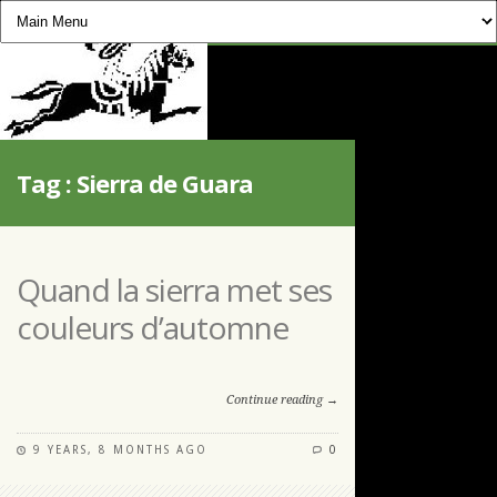
CHEVAUCHÉE PYRÉNÉENNE
Tag :
Sierra de Guara
Quand la sierra met ses
couleurs d’automne
Continue reading →
9 YEARS, 8 MONTHS AGO
0