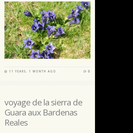
11 YEARS, 1 MONTH AGO
0
voyage de la sierra de
Guara aux Bardenas
Reales