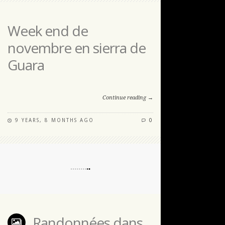
Week end de
novembre en sierra de
Guara
Continue reading →
9 YEARS, 8 MONTHS AGO
0
Randonnées dans