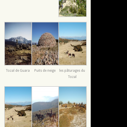
Tozal de Guara
Puits de neige
les pâturages du
Tozal