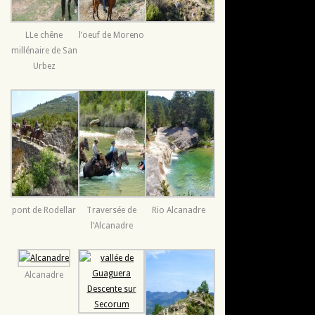
LLe chêne
l’oeuf de Moreno
millénaire de San
Urbez
pont de Rodellar
Traversée de
Rio Alcanadre
l’Alcanadre
Alcanadre