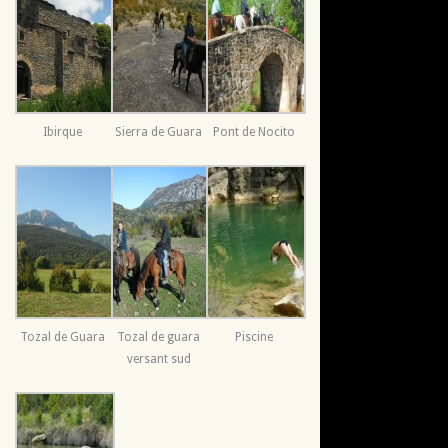
Ibirque
Sierra de Guara
Pont de Nocito
Tozal de Guara
Tozal de guara
Piscine
versant sud