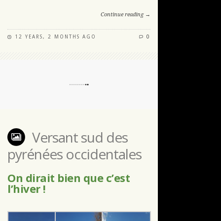
Continue reading →
12 YEARS, 2 MONTHS AGO
0
Versant sud des
pyrénées occidentales
On dirait bien que c’est
l’hiver !