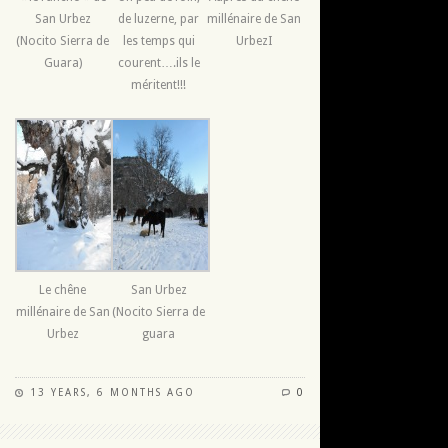
San Urbez
de luzerne, par
millénaire de San
(Nocito Sierra de
les temps qui
UrbezI
Guara)
courent….ils le
méritent!!!
Le chêne
San Urbez
millénaire de San
(Nocito Sierra de
Urbez
guara
13 YEARS, 6 MONTHS AGO
0