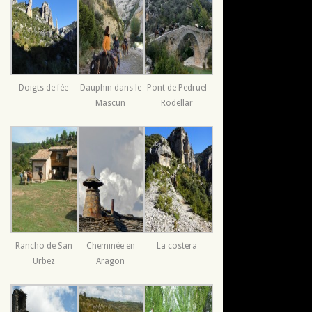
Doigts de fée
Dauphin dans le
Pont de Pedruel
Mascun
Rodellar
Rancho de San
Cheminée en
La costera
Urbez
Aragon