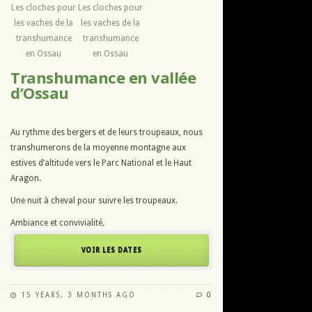
Les cloches pour
Les cloches pour
les vaches de la
les vaches de la
transhumance
transhumance
en Ossau
en Ossau
Transhumance en vallée
d’Ossau
Au rythme des bergers et de leurs troupeaux, nous
transhumerons de la moyenne montagne aux
estives d’altitude vers le Parc National et le Haut
Aragon.
Une nuit à cheval pour suivre les troupeaux.
Ambiance et convivialité.
VOIR LES DATES
15 YEARS, 3 MONTHS AGO
0