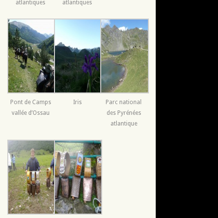
atlantiques
atlantiques
Pont de Camps
Iris
Parc national
vallée d’Ossau
des Pyrénées
atlantique